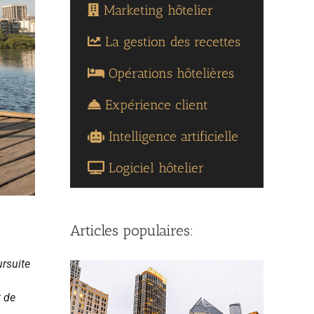
Marketing hôtelier
La gestion des recettes
Opérations hôtelières
Expérience client
Intelligence artificielle
Logiciel hôtelier
Articles populaires:
ursuite
t de