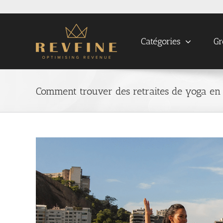
Skip
to
content
Catégories
Gr
Comment trouver des retraites de yoga en
View
Larger
Image