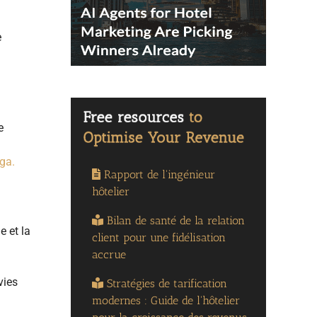
e
e
oga.
Rapport de l'ingénieur
hôtelier
Bilan de santé de la relation
e et la
client pour une fidélisation
accrue
vies
Stratégies de tarification
modernes : Guide de l'hôtelier