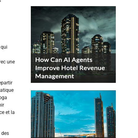
s
 qui
vec une
partir
ratique
yoga
ir
e et la
n des