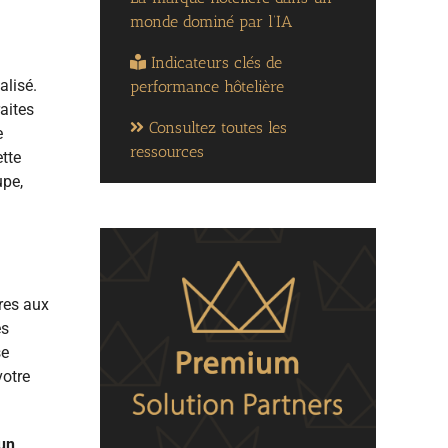
monde dominé par l’IA
Indicateurs clés de
alisé.
performance hôtelière
aites
Consultez toutes les
e
ressources
tte
upe,
res aux
es
se
votre
 un