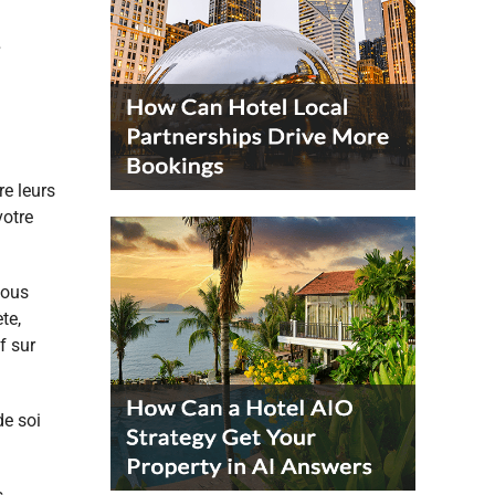
s
re leurs
votre
vous
te,
f sur
de soi