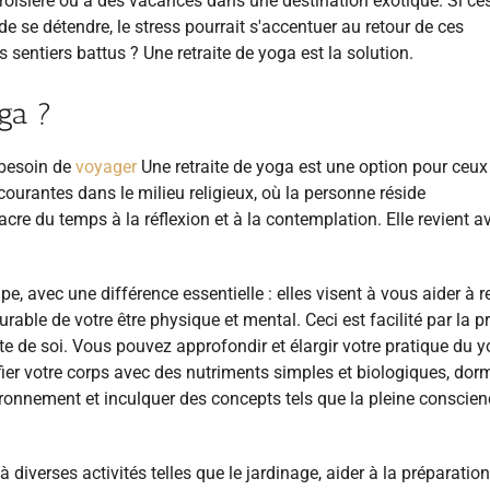
oisière ou à des vacances dans une destination exotique. Si ce
 se détendre, le stress pourrait s'accentuer au retour de ces
sentiers battus ? Une retraite de yoga est la solution.
ga ?
 besoin de
voyager
Une retraite de yoga est une option pour ceux
courantes dans le milieu religieux, où la personne réside
e du temps à la réflexion et à la contemplation. Elle revient a
, avec une différence essentielle : elles visent à vous aider à re
able de votre être physique et mental. Ceci est facilité par la p
rte de soi. Vous pouvez approfondir et élargir votre pratique du 
fier votre corps avec des nutriments simples et biologiques, dorm
ironnement et inculquer des concepts tels que la pleine conscienc
diverses activités telles que le jardinage, aider à la préparatio