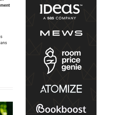
cement
ls
dans