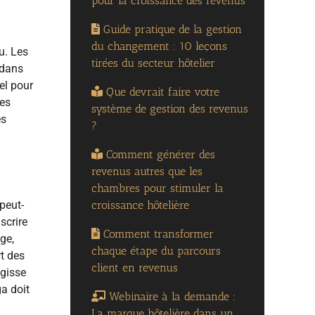
pour la croissance des revenus
Guide pratique de la gestion
du changement : 10 leçons
u. Les
tirées du secteur hôtelier
 dans
el pour
Que devrait faire votre
ues
système de gestion des revenus
es
?
Comment générer des
revenus autres que les
chambres pour stimuler la
croissance hôtelière
 peut-
scrire
Comment transformer
ge,
chaque étape du parcours
rt des
client en revenus
agisse
ga doit
Webinaire à la demande :
La marque hôtelière dans un