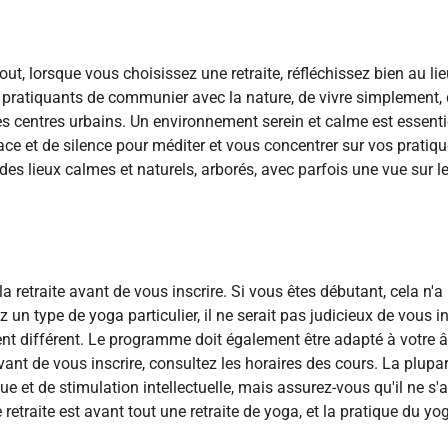
ut, lorsque vous choisissez une retraite, réfléchissez bien au lie
atiquants de communier avec la nature, de vivre simplement,
des centres urbains. Un environnement serein et calme est essenti
pace et de silence pour méditer et vous concentrer sur vos pratiq
es lieux calmes et naturels, arborés, avec parfois une vue sur l
a retraite avant de vous inscrire. Si vous êtes débutant, cela n'a
un type de yoga particulier, il ne serait pas judicieux de vous in
nt différent. Le programme doit également être adapté à votre â
vant de vous inscrire, consultez les horaires des cours. La plupa
e et de stimulation intellectuelle, mais assurez-vous qu'il ne s'
etraite est avant tout une retraite de yoga, et la pratique du yo