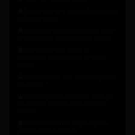
Bilan de santé de la relation client pour une
fidélisation accrue
Stratégies de tarification modernes : Guide
de l'hôtelier pour la croissance des revenus
Guide pratique de la gestion du
changement : 10 leçons tirées du secteur
hôtelier
Que devrait faire votre système de gestion
des revenus ?
Comment générer des revenus autres que
les chambres pour stimuler la croissance
hôtelière
Comment transformer chaque étape du
parcours client en revenus