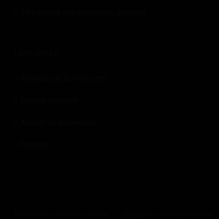
Télécharger des ressources gratuites
LIENS UTILES:
À propos de Revfine.com
Devenir membre
Ajouter un événement
Contact
© 2026
Revfine.com
-
Conditions générales de la publicité
-
Politique de
Revfine.com utilise des cookies
Cliquez
pour notre politique de