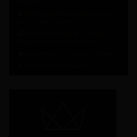
hôtelière
Comment transformer chaque étape du
parcours client en revenus
Webinaire à la demande : La marque
hôtelière dans un monde dominé par l’IA
Indicateurs clés de performance hôtelière
Consultez toutes les ressources