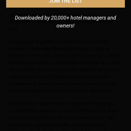
personnes doivent jongler avec deux systèmes à la
JOIN THE LIST
fois : un mode de vie international d'une part, et des
cadres financiers et juridiques nationaux qui
Downloaded by 20,000+ hotel managers and
supposent encore une stabilité résidentielle d'autre
owners!
part.
Ce décalage engendre un problème opérationnel
récurrent. Même des démarches simples, comme
recevoir une nouvelle carte de débit, passer un contrôle
bancaire, renouveler une assurance ou gérer le courrier
du fisc américain, nécessitent une adresse américaine
stable et reconnue. Lorsque cette adresse devient
instable ou dispersée entre différentes solutions, les
difficultés administratives augmentent rapidement.
C’est pourquoi de nombreux voyageurs finissent par
considérer leur adresse non pas comme un lieu, mais
comme une infrastructure. Un point unique qui relie
tout le reste : profils bancaires, dossiers fiscaux,