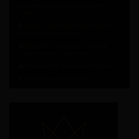
les chambres pour stimuler la croissance
hôtelière
Comment transformer chaque étape du
parcours client en revenus
Webinaire à la demande : La marque
hôtelière dans un monde dominé par l’IA
Indicateurs clés de performance hôtelière
Consultez toutes les ressources