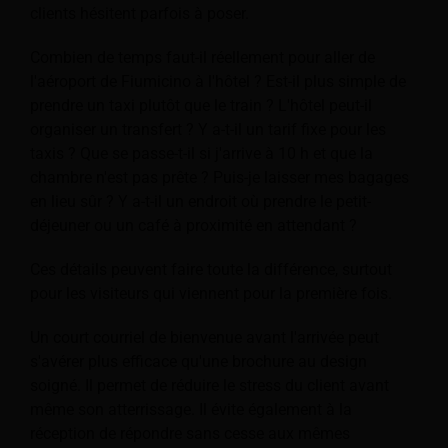
clients hésitent parfois à poser.
Combien de temps faut-il réellement pour aller de
l'aéroport de Fiumicino à l'hôtel ? Est-il plus simple de
prendre un taxi plutôt que le train ? L'hôtel peut-il
organiser un transfert ? Y a-t-il un tarif fixe pour les
taxis ? Que se passe-t-il si j'arrive à 10 h et que la
chambre n'est pas prête ? Puis-je laisser mes bagages
en lieu sûr ? Y a-t-il un endroit où prendre le petit-
déjeuner ou un café à proximité en attendant ?
Ces détails peuvent faire toute la différence, surtout
pour les visiteurs qui viennent pour la première fois.
Un court courriel de bienvenue avant l'arrivée peut
s'avérer plus efficace qu'une brochure au design
soigné. Il permet de réduire le stress du client avant
même son atterrissage. Il évite également à la
réception de répondre sans cesse aux mêmes