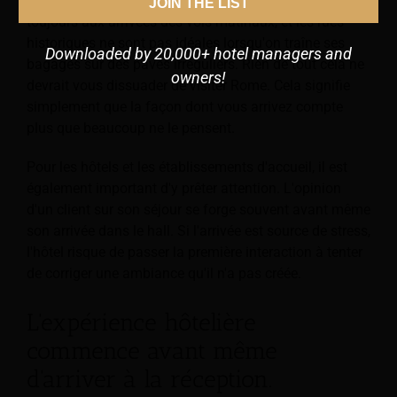
horaires d'arrivée à l'hôtel ne correspondent pas
JOIN THE LIST
toujours aux arrivées des vols matinaux, et les rues
historiques ne sont pas idéales lorsqu'on traîne ses
Downloaded by 20,000+ hotel managers and
bagages sur des pavés irréguliers. Rien de tout cela ne
owners!
devrait vous dissuader de visiter Rome. Cela signifie
simplement que la façon dont vous arrivez compte
plus que beaucoup ne le pensent.
Pour les hôtels et les établissements d'accueil, il est
également important d'y prêter attention. L'opinion
d'un client sur son séjour se forge souvent avant même
son arrivée dans le hall. Si l'arrivée est source de stress,
l'hôtel risque de passer la première interaction à tenter
de corriger une ambiance qu'il n'a pas créée.
L'expérience hôtelière
commence avant même
d'arriver à la réception.