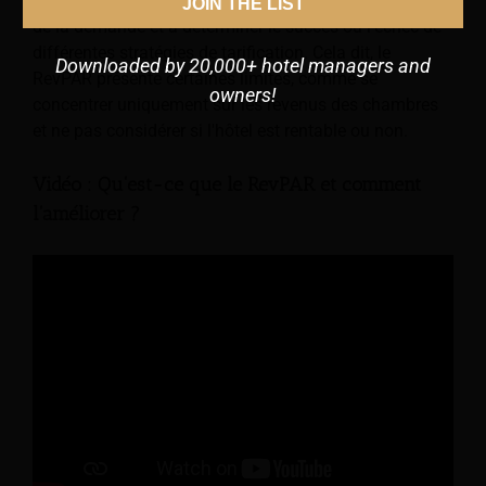
à comprendre sa croissance, à identifier les tendances
JOIN THE LIST
de la demande et à déterminer le succès ou l'échec de
différentes stratégies de tarification. Cela dit, le
Downloaded by 20,000+ hotel managers and
RevPAR présente certaines limites, comme se
owners!
concentrer uniquement sur les revenus des chambres
et ne pas considérer si l'hôtel est rentable ou non.
Vidéo : Qu'est-ce que le RevPAR et comment
l'améliorer ?