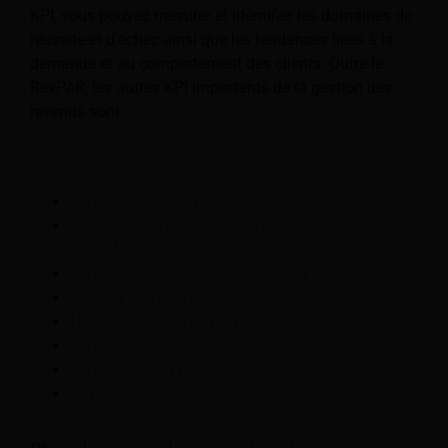
KPI, vous pouvez mesurer et identifier les domaines de
réussite et d’échec ainsi que les tendances liées à la
demande et au comportement des clients. Outre le
RevPAR, les autres KPI importants de la gestion des
revenus sont :
Qu’est-ce que RevPOR ?
Les KPI hôtel expliqués : ADR, REVPAR et
GOPPAR
Qu'est-ce qu'un taux d'occupation ?
Que signifie EBITDA ?
NRevPAR clairement expliqué !
Qu'est-ce que l'ARPA ?
Qu'est-ce que TRevPar ?
RevPAR versus GOPPAR