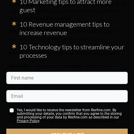
10 Marketing tips to attract more
la pièce
frais. En tant que KPI, il fournit une image de la
guest
capacité d'un hôtel à gagner de l'argent avec chacune
de ses chambres disponibles.
10 Revenue management tips to
increase revenue
NRevPAR peut également être utilisé avec d'autres
la
gestion des recettes
métriques à ajuster
prix
,
10 Technology tips to streamline your
augmenter les niveaux d'occupation ou les revenus
perçus. Il peut être calculé avec la formule suivante :
processes
NRevPAR
= (Revenu des chambres – Coûts de
distribution) / Nombre de chambres disponibles
Quelle est la différence entre
RevPar et NRevPAR ?
Yes, I would like to receive the newsletter from Revfine.com. By
À bien des égards, la métrique NRevPAR est très
submitting your details, you confirm that you agree to the storing
and processing of your data by Revfine.com as described in our
similaire à
RevPAR
, en ce qu'il concerne les revenus
Privacy Policy
.
générés par chambre disponible. Cependant,