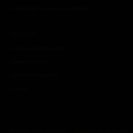
Télécharger des ressources gratuites
LIENS UTILES:
À propos de Revfine.com
Devenir membre
Ajouter un événement
Contact
© 2026
Revfine.com
-
Conditions générales de la publicité
-
Politique de
Revfine.com utilise des cookies
Cliquez
pour notre politique de