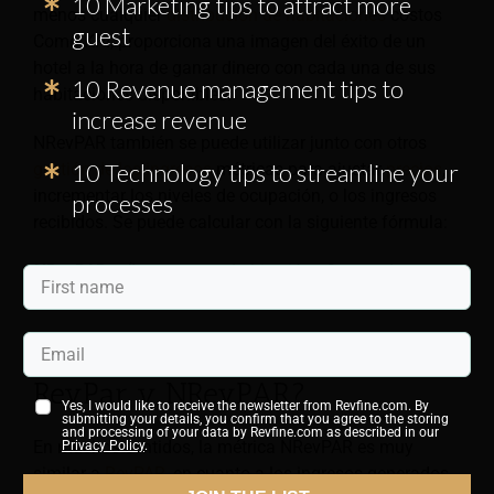
10 Marketing tips to attract more
menos cualquier
distribución de habitaciones
costos
guest
Como KPI, proporciona una imagen del éxito de un
hotel a la hora de ganar dinero con cada una de sus
10 Revenue management tips to
habitaciones disponibles.
increase revenue
NRevPAR también se puede utilizar junto con otros
10 Technology tips to streamline your
gestión de los ingresos
métricas para ajustar
precios
,
incrementar los niveles de ocupación, o los ingresos
processes
recibidos. Se puede calcular con la siguiente fórmula:
NRevPAR
= (Ingresos por habitación - Costos de
distribución) / Número de habitaciones disponibles
¿Cuál es la diferencia entre
RevPar y NRevPAR?
Yes, I would like to receive the newsletter from Revfine.com. By
submitting your details, you confirm that you agree to the storing
and processing of your data by Revfine.com as described in our
En muchos sentidos, la métrica NRevPAR es muy
Privacy Policy
.
similar a
RevPAR
, en cuanto a los ingresos generados