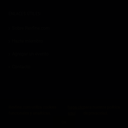
ENLACES ÚTILES:
Sobre Revfine.com
Hazte miembro
Agregar un evento
Contacto
© 2026
Revfine.com
-
Términos y condiciones de publicidad
-
Política de
Revfine.com utiliza cookies
haga clic
para nuestra política
privacidad
.
funcionales y analíticas.
aquí
de privacidad.
LinkedIn
X
Facebook
Instagram
Rss
OK
COMPARTE ESTE CONOCIMIENTO