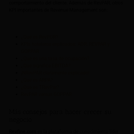
comportamiento del cliente. Además de RevPAR, otros
KPI importantes de Revenue Management son:
¿Qué es RevPOR?
KPIs hoteleros explicados: ADR, REVPAR y
GOPPAR
¿Qué es una tasa de ocupación?
¿Qué significa EBITDA?
¡NRevPAR claramente explicado!
¿Qué es ARPA?
¿Qué es TRevPar?
RevPAR versus GOPPAR
Más consejos para hacer crecer su
negocio
Revfine.com
es la plataforma de conocimiento líder