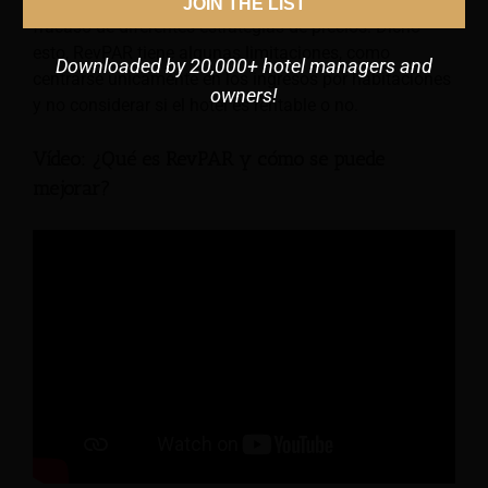
patrones en la demanda y determinar el éxito o el
JOIN THE LIST
fracaso de diferentes estrategias de precios. Dicho
esto, RevPAR tiene algunas limitaciones, como
Downloaded by 20,000+ hotel managers and
centrarse únicamente en los ingresos por habitaciones
owners!
y no considerar si el hotel es rentable o no.
Vídeo: ¿Qué es RevPAR y cómo se puede
mejorar?