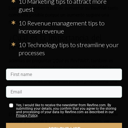
10 Marketing tips to attract more
Los hoteles deben tratar de aumentar su RevPAR tanto
guest
como sea posible porque un aumento sugiere una
mejora en la ocupación, los ingresos o ambos.
10 Revenue management tips to
increase revenue
¿Cuál es la importancia del
10 Technology tips to streamline your
RevPAR?
processes
además de preguntar
'¿Qué es RevPAR?'
, también es
una buena idea considerar por qué existe RevPAR y
contemplar su valor. RevPAR es una de las métricas de
rendimiento más importantes porque proporciona una
excelente instantánea del éxito general de un hotel a la
hora de vender habitaciones y hacerlo al precio
correcto.
Yes, I would like to receive the newsletter from Revfine.com. By
submitting your details, you confirm that you agree to the storing
and processing of your data by Revfine.com as described in our
El seguimiento del RevPAR a lo largo del tiempo puede
Privacy Policy
.
ayudar a un hotel a comprender el crecimiento, ver