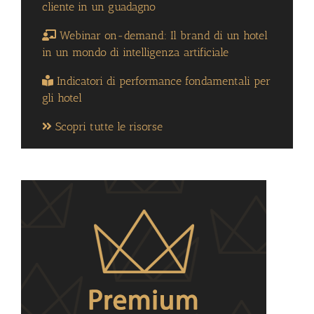
cliente in un guadagno
Webinar on-demand: Il brand di un hotel
in un mondo di intelligenza artificiale
Indicatori di performance fondamentali per
gli hotel
Scopri tutte le risorse