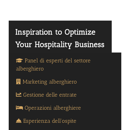
Panel di esperti del settore
alberghiero
Marketing alberghiero
Gestione delle entrate
Operazioni alberghiere
Esperienza dell'ospite