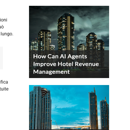
ioni
uò
 lungo.
ifica
tuite