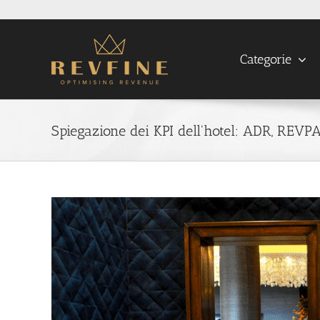
Skip
to
content
Categorie
Spiegazione dei KPI dell'hotel: ADR, REV
View
Larger
Image