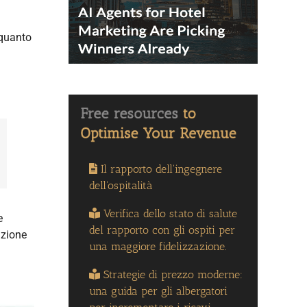
 quanto
Il rapporto dell'ingegnere
dell'ospitalità
Verifica dello stato di salute
e
del rapporto con gli ospiti per
azione
una maggiore fidelizzazione.
Strategie di prezzo moderne:
una guida per gli albergatori