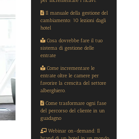
per incrementare i ricavi.
Il manuale della gestione del
cambiamento: 10 lezioni dagli
hotel
Cosa dovrebbe fare il tuo
sistema di gestione delle
entrate
Come incrementare le
entrate oltre le camere per
favorire la crescita del settore
alberghiero.
Come trasformare ogni fase
del percorso del cliente in un
guadagno
Webinar on-demand: Il
brand di un hotel in un mondo