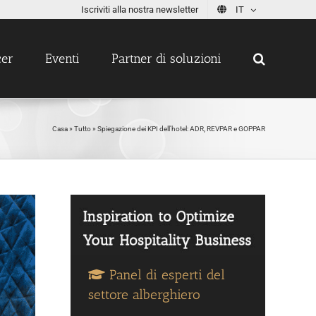
Iscriviti alla nostra newsletter
IT
cer
Eventi
Partner di soluzioni
Casa
»
Tutto
»
Spiegazione dei KPI dell'hotel: ADR, REVPAR e GOPPAR
Panel di esperti del
settore alberghiero