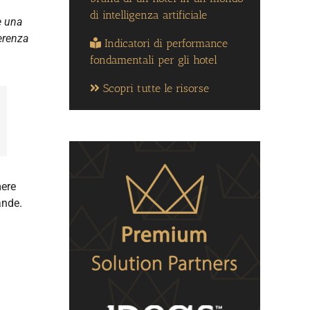
di intelligenza artificiale
e una
ferenza
Indicatori di performance
fondamentali per gli hotel
Scopri tutte le risorse
mere
ande.