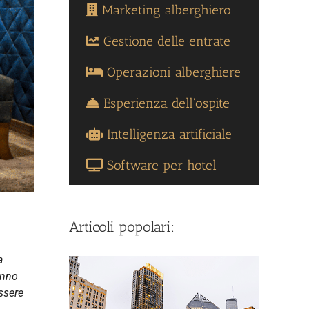
Marketing alberghiero
Gestione delle entrate
Operazioni alberghiere
Esperienza dell'ospite
Intelligenza artificiale
Software per hotel
Articoli popolari:
a
anno
essere