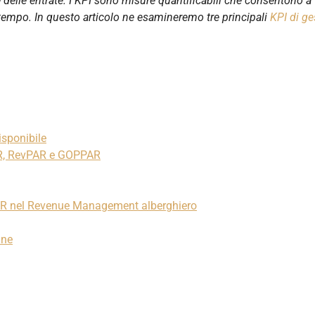
 delle entrate. I KPI sono misure quantificabili che consentono a
l tempo. In questo articolo ne esamineremo tre principali
KPI di ge
isponibile
ADR, RevPAR e GOPPAR
AR nel Revenue Management alberghiero
ine