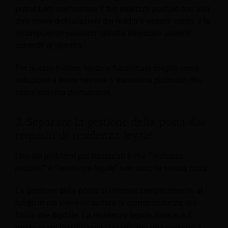
potrebbero confrontare il tuo indirizzo postale con altri
dati, come dichiarazioni dei redditi o estratti conto, e le
incongruenze possono talvolta innescare ulteriori
controlli di identità.
Per questo motivo, tende a funzionare meglio come
soluzione a breve termine o transitoria piuttosto che
come sistema permanente.
3. Separare la gestione della posta dai
requisiti di residenza legale
Uno dei problemi più trascurati è che
“"indirizzo
postale"”
e
“residenza legale”
non sono la stessa cosa.
La gestione della posta si riferisce semplicemente al
luogo in cui viene recapitata la corrispondenza, sia
fisica che digitale. La residenza legale, invece, è il
modo in cui le istituzioni classificano una persona a