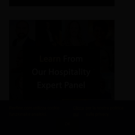
Revfine.com utilizza cookie
Clicca
per la nostra politica
funzionali e analitici.
qui
sulla privacy.
OK
CONDIVIDI QUESTA CONOSCENZA