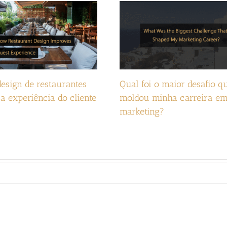
esign de restaurantes
Qual foi o maior desafio q
a experiência do cliente
moldou minha carreira e
marketing?