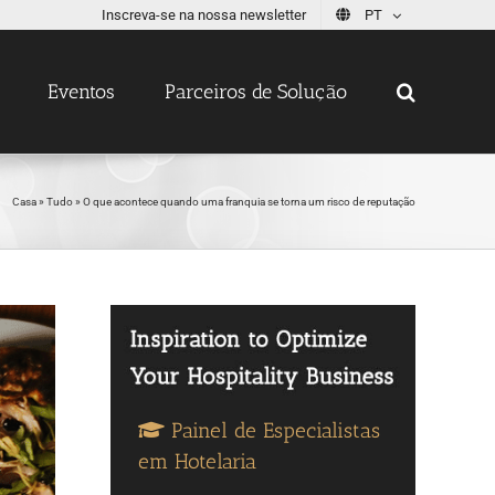
Inscreva-se na nossa newsletter
PT
Eventos
Parceiros de Solução
Casa
»
Tudo
»
O que acontece quando uma franquia se torna um risco de reputação
Painel de Especialistas
em Hotelaria