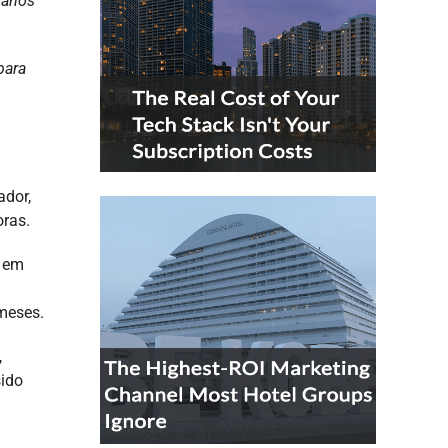
 anos
para
ador,
oras.
i em
 meses.
,
sido