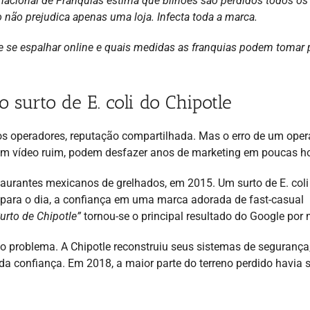
nacional de Franquias estima que bilhões são perdidos todos os
o não prejudica apenas uma loja. Infecta toda a marca.
e se espalhar online e quais medidas as franquias podem tomar 
 surto de E. coli do Chipotle
s operadores, reputação compartilhada. Mas o erro de um oper
um vídeo ruim, podem desfazer anos de marketing em poucas h
taurantes mexicanos de grelhados, em 2015. Um surto de E. col
 para o dia, a confiança em uma marca adorada de fast-casual
urto de Chipotle”
tornou-se o principal resultado do Google por
o problema. A Chipotle reconstruiu seus sistemas de segurança
 da confiança. Em 2018, a maior parte do terreno perdido havia 