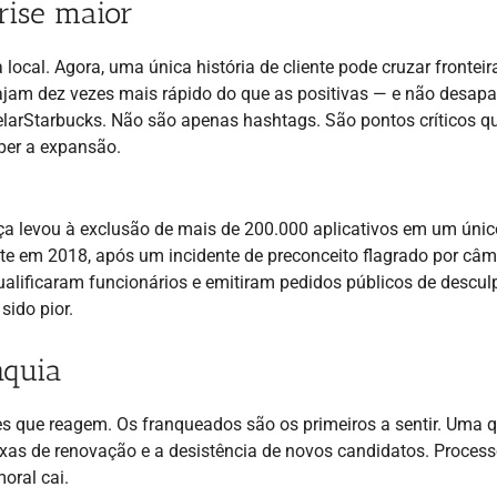
rise maior
local. Agora, uma única história de cliente pode cruzar frontei
ajam dez vezes mais rápido do que as positivas — e não desap
larStarbucks. Não são apenas hashtags. São pontos críticos q
per a expansão.
ça levou à exclusão de mais de 200.000 aplicativos em um únic
e em 2018, após um incidente de preconceito flagrado por câm
lificaram funcionários e emitiram pedidos públicos de descul
sido pior.
nquia
es que reagem. Os franqueados são os primeiros a sentir. Uma 
xas de renovação e a desistência de novos candidatos. Proces
oral cai.