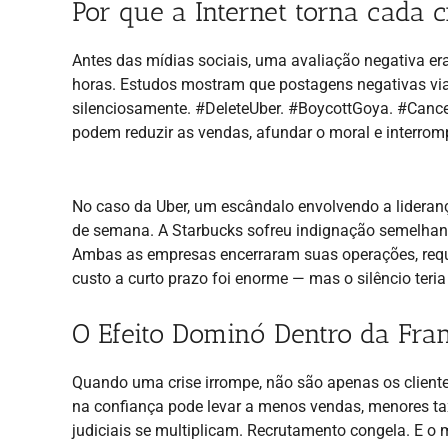
Por que a Internet torna cada c
Antes das mídias sociais, uma avaliação negativa era 
horas. Estudos mostram que postagens negativas vi
silenciosamente. #DeleteUber. #BoycottGoya. #Cance
podem reduzir as vendas, afundar o moral e interrom
No caso da Uber, um escândalo envolvendo a lideran
de semana. A Starbucks sofreu indignação semelhant
Ambas as empresas encerraram suas operações, requa
custo a curto prazo foi enorme — mas o silêncio teria 
O Efeito Dominó Dentro da Fra
Quando uma crise irrompe, não são apenas os client
na confiança pode levar a menos vendas, menores ta
judiciais se multiplicam. Recrutamento congela. E o m