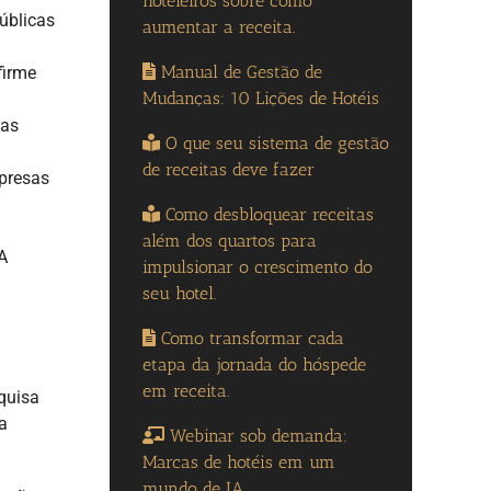
hoteleiros sobre como
úblicas
aumentar a receita.
Manual de Gestão de
firme
Mudanças: 10 Lições de Hotéis
 as
O que seu sistema de gestão
de receitas deve fazer
mpresas
Como desbloquear receitas
além dos quartos para
A
impulsionar o crescimento do
seu hotel.
Como transformar cada
etapa da jornada do hóspede
em receita.
quisa
a
Webinar sob demanda:
Marcas de hotéis em um
mundo de IA