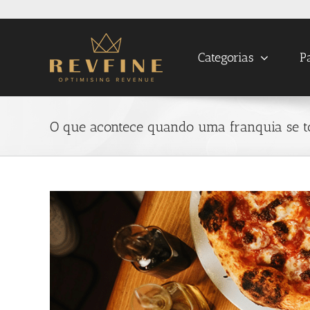
Skip
to
content
Categorias
P
O que acontece quando uma franquia se t
View
Larger
Image