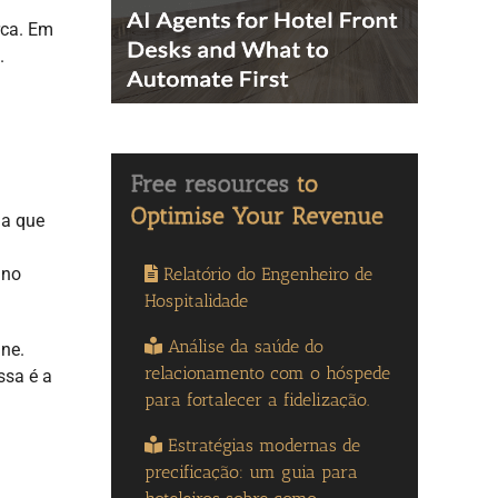
rca. Em
.
ja que
Relatório do Engenheiro de
 no
Hospitalidade
Análise da saúde do
ine.
relacionamento com o hóspede
ssa é a
para fortalecer a fidelização.
Estratégias modernas de
precificação: um guia para