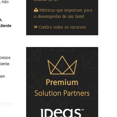
, não
Métricas que importam para
o desempenho de um hotel
a,
liente
Confira todos os recursos
nossos
iente.
 em