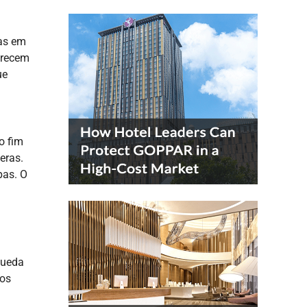
ras em
arecem
ue
o fim
eras.
pas. O
queda
sos