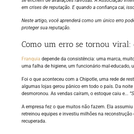
se enchem de avaliações raivosas. A Associação Inter
em crises de reputação. E quando a confiança cai, iss
Neste artigo, você aprenderá como um único erro pod
proteger sua reputação.
Como um erro se tornou viral: o
Franquia
depende da consistência: uma marca, muito
uma falha de higiene, um funcionário mal-educado, 
Foi o que aconteceu com a Chipotle, uma rede de res
algumas lojas gerou pânico em todo o país. Da noite
desmoronou. As vendas caíram, o estoque caiu e...
“S
A empresa fez o que muitos não fazem. Ela assumiu 
retreinou equipes e investiu milhões na reconstrução
recuperada.