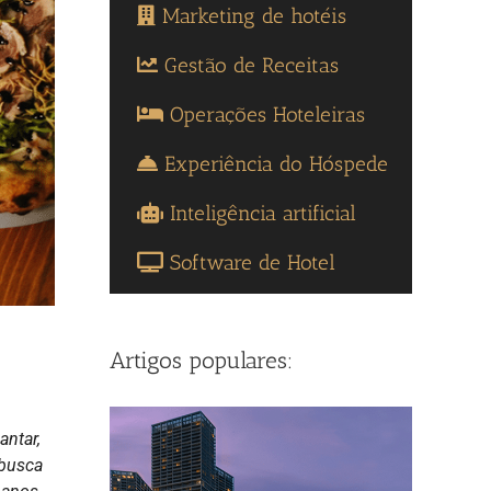
Marketing de hotéis
Gestão de Receitas
Operações Hoteleiras
Experiência do Hóspede
Inteligência artificial
Software de Hotel
Artigos populares:
antar,
 busca