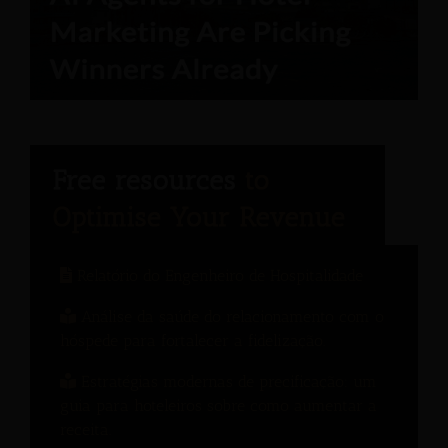
Relatório do Engenheiro de Hospitalidade
Análise da saúde do relacionamento com o
hóspede para fortalecer a fidelização.
Estratégias modernas de precificação: um
guia para hoteleiros sobre como aumentar a
receita.