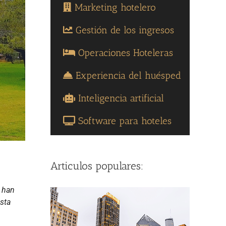
Marketing hotelero
Gestión de los ingresos
Operaciones Hoteleras
Experiencia del huésped
Inteligencia artificial
Software para hoteles
Articulos populares:
e han
esta