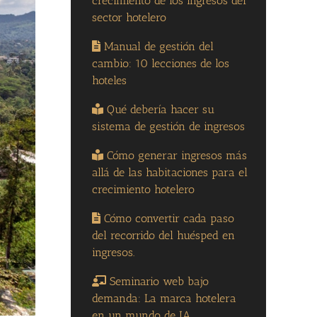
crecimiento de los ingresos del
sector hotelero
Manual de gestión del
cambio: 10 lecciones de los
hoteles
Qué debería hacer su
sistema de gestión de ingresos
Cómo generar ingresos más
allá de las habitaciones para el
crecimiento hotelero
Cómo convertir cada paso
del recorrido del huésped en
ingresos.
Seminario web bajo
demanda: La marca hotelera
en un mundo de IA