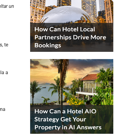
ltar un
, te
la a
ana