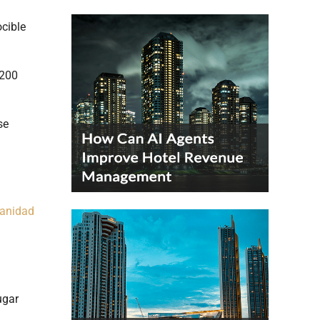
cible
1200
se
manidad
ugar