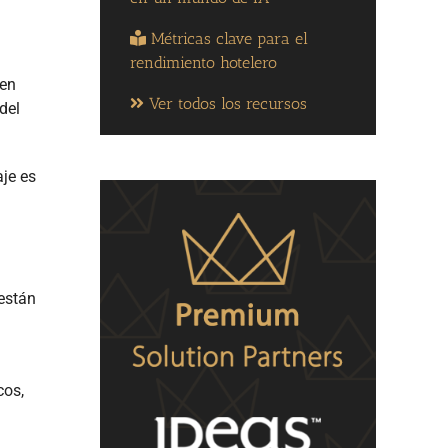
Métricas clave para el
rendimiento hotelero
ren
Ver todos los recursos
del
aje es
están
cos,