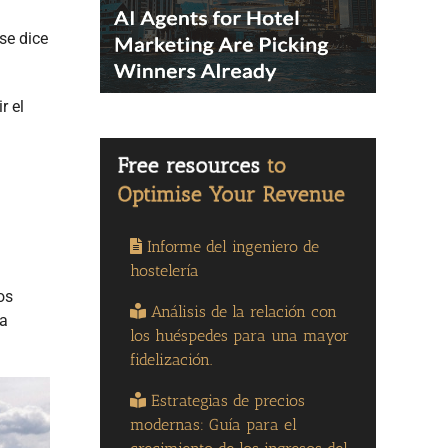
se dice
r el
Informe del ingeniero de
hostelería
os
Análisis de la relación con
la
los huéspedes para una mayor
fidelización.
Estrategias de precios
modernas: Guía para el