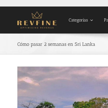
Skip
to
content
Categorías
Pa
Cómo pasar 2 semanas en Sri Lanka
View
Larger
Image