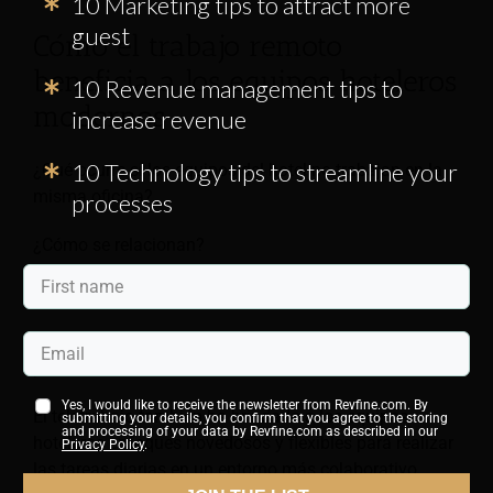
10 Marketing tips to attract more
guest
Cómo el trabajo remoto
beneficia a los equipos hoteleros
10 Revenue management tips to
modernos
increase revenue
10 Technology tips to streamline your
¿Qué ocurre si los equipos del hotel no trabajan en la
misma oficina?
processes
¿Cómo se relacionan?
¿Cómo se mantienen organizados?
Y lo más importante, ¿cómo logran mantenerse
productivos?
Yes, I would like to receive the newsletter from Revfine.com. By
El teletrabajo también ha brindado a los equipos
submitting your details, you confirm that you agree to the storing
and processing of your data by Revfine.com as described in our
hoteleros enfoques novedosos y flexibles para realizar
Privacy Policy
.
las tareas diarias en un entorno más colaborativo.