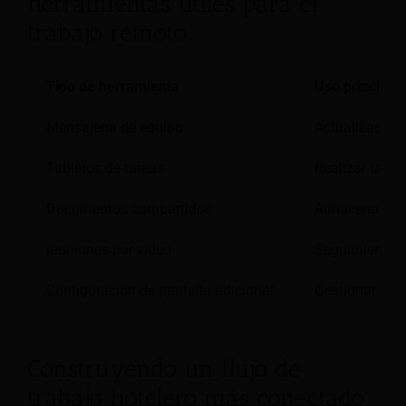
herramientas útiles para el
trabajo remoto.
Tipo de herramienta
Uso principal 
Mensajería de equipo
Actualizacione
Tableros de tareas
Realizar tarea
Documentos compartidos
Almacenar arc
reuniones por video
Seguimiento y
Configuración de pantalla adicional
Gestionar múlt
Construyendo un flujo de
trabajo hotelero más conectado