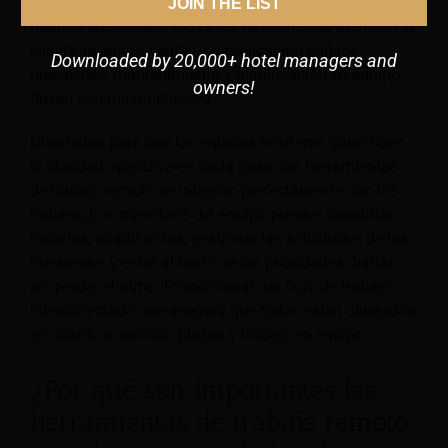
Cuando el personal utiliza las herramientas y los
JOIN THE LIST
hábitos adecuados, todas las funciones de atención al
cliente, reservas, ventas, comunicación con los
Downloaded by 20,000+ hotel managers and
huéspedes, mantenimiento y planificación en equipo
owners!
fluyen con mayor eficacia.
Diseñadas para que los equipos hoteleros garanticen
la claridad operativa en cada paso, las herramientas
de trabajo remoto se integran perfectamente con los
hoteles. Los miembros del equipo pueden consultar
horarios, añadir notas, gestionar las solicitudes de los
huéspedes y estar al tanto de las prioridades diarias
sin perder el ritmo. Proporcionan un flujo de trabajo
interconectado que asegura que todos estén alineados
en cuanto a servicio, plazos y trabajo en equipo.
¿Por qué son importantes las
herramientas de trabajo remoto