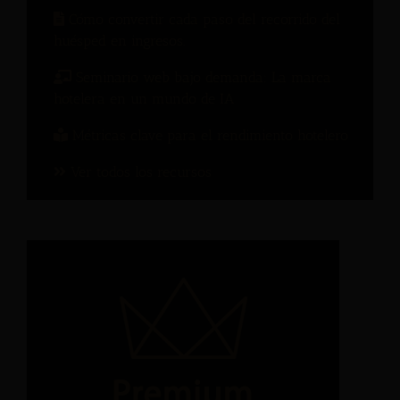
Cómo convertir cada paso del recorrido del
huésped en ingresos.
Seminario web bajo demanda: La marca
hotelera en un mundo de IA
Métricas clave para el rendimiento hotelero
Ver todos los recursos