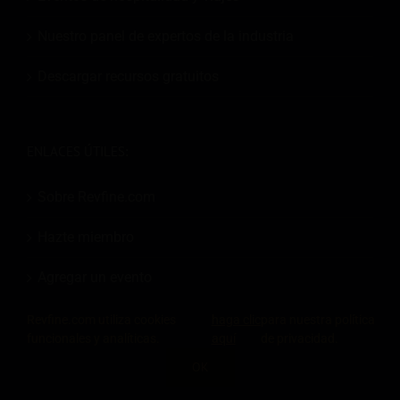
Nuestro panel de expertos de la industria
Descargar recursos gratuitos
ENLACES ÚTILES:
Sobre Revfine.com
Hazte miembro
Agregar un evento
Contacto
Revfine.com utiliza cookies
haga clic
para nuestra política
funcionales y analíticas.
aquí
de privacidad.
OK
COMPARTE ESTE CONOCIMIENTO