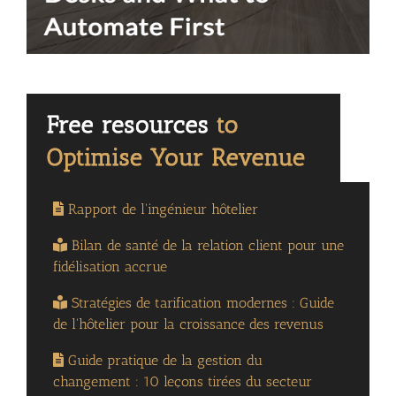
Rapport de l'ingénieur hôtelier
Bilan de santé de la relation client pour une
fidélisation accrue
Stratégies de tarification modernes : Guide
de l'hôtelier pour la croissance des revenus
Guide pratique de la gestion du
changement : 10 leçons tirées du secteur