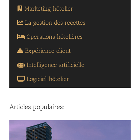
Marketing hôtelier
La gestion des recettes
Opérations hôtelières
Expérience client
Intelligence artificielle
Logiciel hôtelier
Articles populaires: