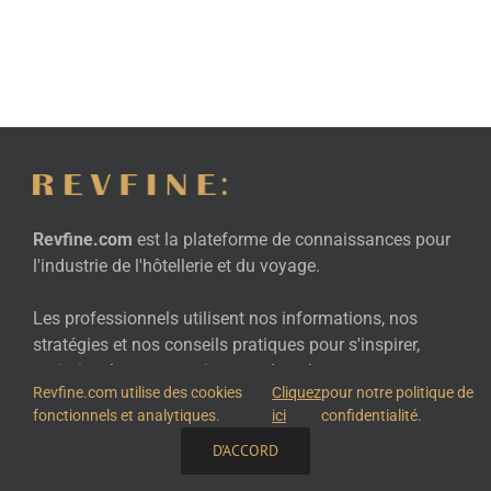
Revfine.com
est la plateforme de connaissances pour
l'industrie de l'hôtellerie et du voyage.
Les professionnels utilisent nos informations, nos
stratégies et nos conseils pratiques pour s'inspirer,
optimiser les revenus, innover dans les processus et
Revfine.com utilise des cookies
Cliquez
pour notre politique de
améliorer l'expérience client.
fonctionnels et analytiques.
ici
confidentialité.
Cliquez ici pour en savoir plus
information
.
D'ACCORD
PARTAGEZ CETTE CONNAISSANCE