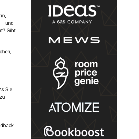
in,
 – und
t? Gibt
chen,
ss Sie
 zu
edback