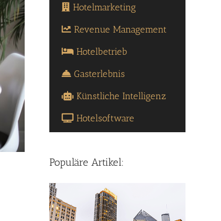
Hotelmarketing
Revenue Management
Hotelbetrieb
Gasterlebnis
Künstliche Intelligenz
Hotelsoftware
Populäre Artikel: