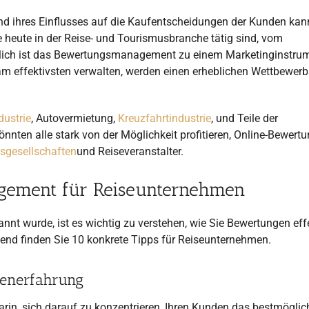
nd ihres Einflusses auf die Kaufentscheidungen der Kunden ka
e heute in der Reise- und Tourismusbranche tätig sind, vom
lich ist das Bewertungsmanagement zu einem Marketinginstru
m effektivsten verwalten, werden einen erheblichen Wettbewerbs
dustrie
, Autovermietung,
Kreuzfahrtindustrie
, und Teile der
könnten alle stark von der Möglichkeit profitieren, Online-Bewert
sgesellschaften
und Reiseveranstalter.
gement für Reiseunternehmen
 wurde, ist es wichtig zu verstehen, wie Sie Bewertungen eff
end finden Sie 10 konkrete Tipps für Reiseunternehmen.
denerfahrung
arin, sich darauf zu konzentrieren, Ihren Kunden das bestmöglic