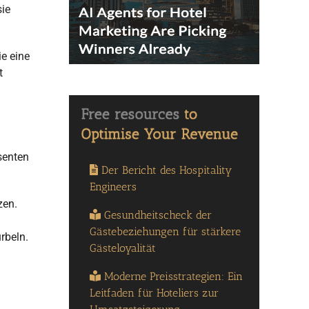
sie
e eine
t
senten
Der Bericht des Hospitality
Engineers
zen.
Gesundheitscheck der
Gästebeziehungen für stärkere
rbeln.
Gästeloyalität
Moderne Preisstrategien: Ein
Leitfaden für Hoteliers zur