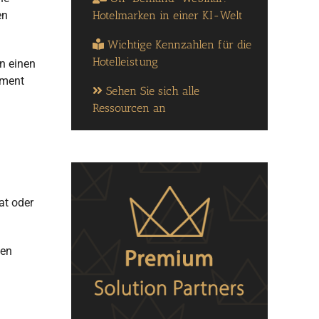
Hotelmarken in einer KI-Welt
en
Wichtige Kennzahlen für die
Hotelleistung
n einen
ement
Sehen Sie sich alle
Ressourcen an
at oder
gen