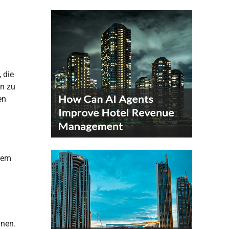
 die
en zu
en
vem
nen.