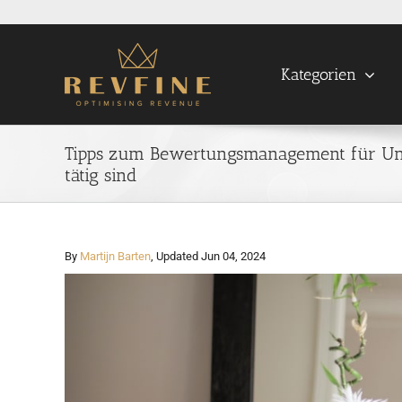
Skip
to
content
Kategorien
Tipps zum Bewertungsmanagement für Unt
tätig sind
By
Martijn Barten
, Updated Jun 04, 2024
View
Larger
Image