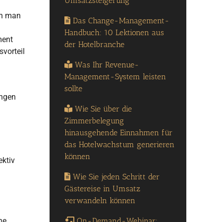
Umsatzsteigerung
nn man
Das Change-Management-
Handbuch: 10 Lektionen aus
ment
der Hotelbranche
vorteil
Was Ihr Revenue-
Management-System leisten
sollte
ungen
Wie Sie über die
Zimmerbelegung
hinausgehende Einnahmen für
das Hotelwachstum generieren
können
ektiv
Wie Sie jeden Schritt der
Gästereise in Umsatz
verwandeln können
On-Demand-Webinar:
he