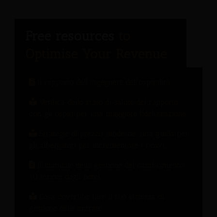
Il rapporto dell'ingegnere dell'ospitalità
Verifica dello stato di salute del rapporto
con gli ospiti per una maggiore fidelizzazione.
Strategie di prezzo moderne: una guida per
gli albergatori per incrementare i ricavi.
Il manuale della gestione del cambiamento:
10 lezioni dagli hotel
Cosa dovrebbe fare il tuo sistema di
gestione delle entrate