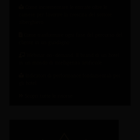
Come incrementare le entrate oltre le
camere per favorire la crescita del settore
alberghiero.
Come trasformare ogni fase del percorso del
cliente in un guadagno
Webinar on-demand: Il brand di un hotel
in un mondo di intelligenza artificiale
Indicatori di performance fondamentali per
gli hotel
Scopri tutte le risorse