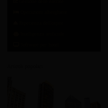
Gestione delle entrate
Operazioni alberghiere
Esperienza dell'ospite
Intelligenza artificiale
Software per hotel
Articoli popolari: