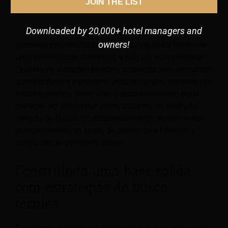
JOIN THE LIST
reservas digitais ultrapassem as OTAs até 2030,
gerando mais de 1.451.400 bilhões em reservas
Downloaded by 20,000+ hotel managers and
brutas.
. Esses dados comprovam que fortalecer sua
owners!
presença nos resultados de busca orgânica tornou-se
uma necessidade comercial, e não um luxo opcional.
Quando os viajantes buscam acomodações, procuram
autenticidade e vantagens exclusivas que somente um
relacionamento direto com o estabelecimento pode
oferecer. Ao conquistar esses usuários no início da
jornada de busca, os estabelecimentos podem evitar
completamente as taxas de comissão e fidelizar a
marca desde o primeiro clique.
Construindo uma base sólida
com estratégias de busca
técnica