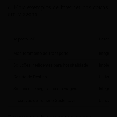
6. Mais exemplos de Internet das coisas
em viagens
Aspecto IoT
Descrição
Monitoramento de Transporte
Integraçã
Soluções inteligentes para hospitalidade
Implement
Gestão de Destino
Utilizaçã
Soluções de segurança em viagens
Integraçã
Iniciativas de Turismo Sustentável
Utilizaçã