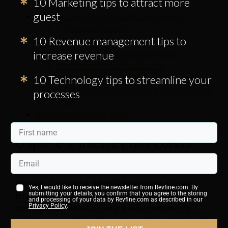
10 Marketing tips to attract more
a IoT?
guest
Exemplos de IoT na indústria de viagens
1. Controle Pessoal
10 Revenue management tips to
2. Viagem perfeita
increase revenue
3. Economia de energia inteligente
4. Informações de localização
10 Technology tips to streamline your
5. Manutenção e reparos
6. Mais exemplos de Internet das coisas em
processes
viagens
Mais artigos semelhantes
O que é a Internet das Coisas
(IoT)?
Primeiro, é essencial definir a Internet das Coisas.
Yes, I would like to receive the newsletter from Revfine.com. By
submitting your details, you confirm that you agree to the storing
Embora tecnicamente inclua tudo o que está
and processing of your data by Revfine.com as described in our
Privacy Policy
.
conectado à Internet, o termo é mais comumente
usado para se referir a dispositivos físicos do dia a dia,