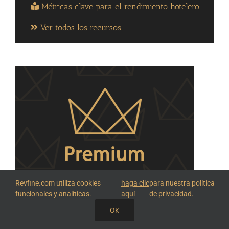
Métricas clave para el rendimiento hotelero
Ver todos los recursos
Revfine.com utiliza cookies
haga clic
para nuestra política
funcionales y analíticas.
aquí
de privacidad.
OK
COMPARTE ESTE CONOCIMIENTO