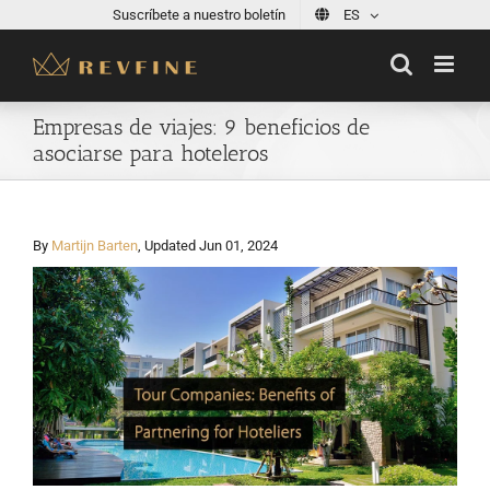
Skip
Suscríbete a nuestro boletín
ES
to
content
Empresas de viajes: 9 beneficios de
asociarse para hoteleros
By
Martijn Barten
, Updated Jun 01, 2024
View
Larger
Image