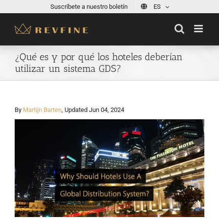
Skip
Suscríbete a nuestro boletín
ES
to
content
¿Qué es y por qué los hoteles deberían
utilizar un sistema GDS?
By
Martijn Barten
, Updated Jun 04, 2024
View
Larger
Image