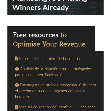
Informe del ingeniero de hostelería
Análisis de la relación con los huéspedes
para una mayor fidelización.
Estrategias de precios modernas: Guía para
el crecimiento de los ingresos del sector
hotelero
Manual de gestión del cambio: 10 lecciones