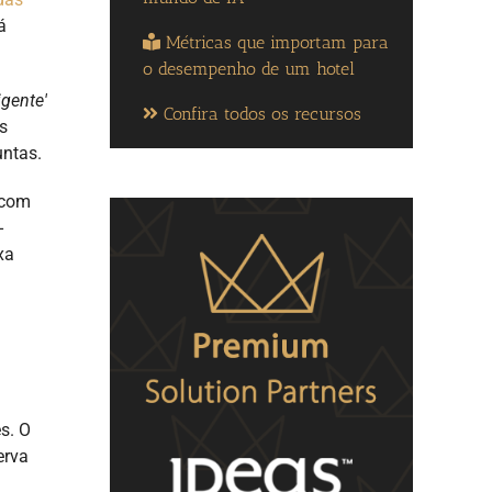
á
Métricas que importam para
o desempenho de um hotel
ligente'
Confira todos os recursos
s
untas.
 com
-
xa
s. O
erva