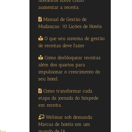
hoteleiros sobre como
aumentar a receita.
Manual de Gestão de
Mudanças: 10 Lições de Hotéis
O que seu sistema de gestão
de receitas deve fazer
Como desbloquear receitas
além dos quartos para
impulsionar o crescimento do
seu hotel.
Como transformar cada
etapa da jornada do hóspede
em receita.
Webinar sob demanda:
Marcas de hotéis em um
mundo de IA
 das