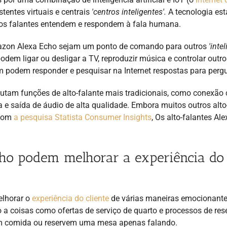
tentes virtuais e centrais
'centros inteligentes'.
A tecnologia est
e os falantes entendem e respondem à fala humana.
mazon Alexa Echo sejam um ponto de comando para outros
'inte
odem ligar ou desligar a TV, reproduzir música e controlar outro
m podem responder e pesquisar na Internet respostas para perg
cutam funções de alto-falante mais tradicionais, como conexão
 e saída de áudio de alta qualidade. Embora muitos outros alto
 com
a pesquisa Statista Consumer Insights
, Os alto-falantes Ale
cho podem melhorar a experiência do
elhorar o
experiência do cliente
de várias maneiras emocionante
 a coisas como ofertas de serviço de quarto e processos de res
am comida ou reservem uma mesa apenas falando.