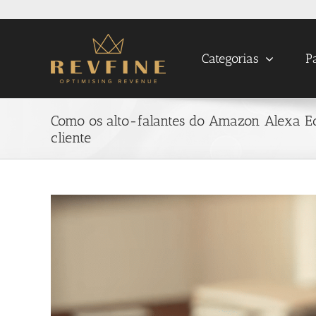
Skip
to
content
Categorias
P
Como os alto-falantes do Amazon Alexa 
cliente
View
Larger
Image