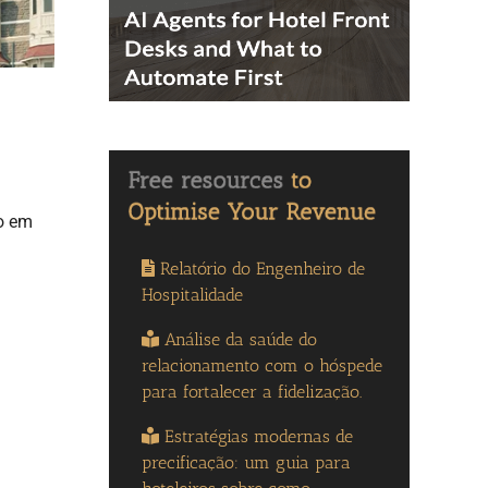
so em
Relatório do Engenheiro de
Hospitalidade
Análise da saúde do
relacionamento com o hóspede
para fortalecer a fidelização.
Estratégias modernas de
precificação: um guia para