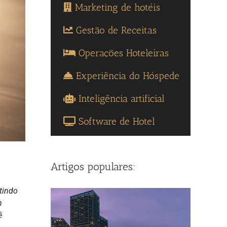
Marketing de hotéis
Gestão de Receitas
Operações Hoteleiras
Experiência do Hóspede
Inteligência artificial
Software de Hotel
Artigos populares:
tindo
n
ê