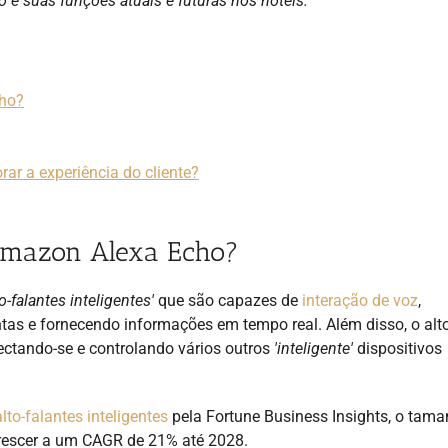
 e suas funções atuais e futuras nos hotéis.
cho?
ar a experiência do cliente?
 Amazon Alexa Echo?
to-falantes inteligentes'
que são capazes de
interação de voz
,
as e fornecendo informações em tempo real. Além disso, o alto
ctando-se e controlando vários outros
'inteligente'
dispositivos
lto-falantes inteligentes
pela Fortune Business Insights, o tam
 crescer a um CAGR de 21% até 2028.