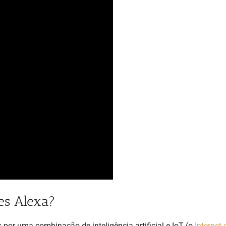
es Alexa?
por uma combinação de inteligência artificial e IoT (o
Internet