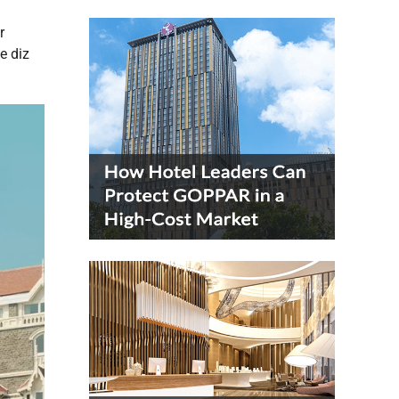
r
e diz