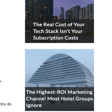
-
anho do