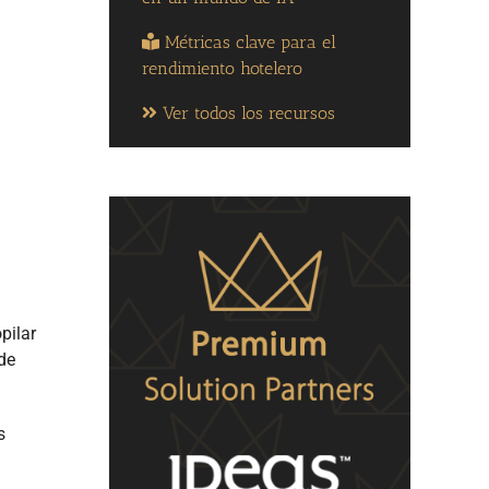
Métricas clave para el
rendimiento hotelero
Ver todos los recursos
pilar
de
s