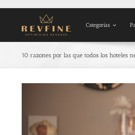
Skip
to
content
Categorías
Pa
10 razones por las que todos los hoteles n
View
Larger
Image