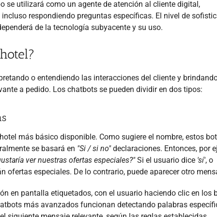
o se utilizará como un agente de atención al cliente digital,
incluso respondiendo preguntas específicas. El nivel de sofisti
dependerá de la tecnología subyacente y su uso.
hotel?
rpretando o entendiendo las interacciones del cliente y brindand
ante a pedido. Los chatbots se pueden dividir en dos tipos:
as
 hotel más básico disponible. Como sugiere el nombre, estos bo
eralmente se basará en
"Si / si no"
declaraciones. Entonces, por e
ustaría ver nuestras ofertas especiales?"
Si el usuario dice
'sí'
, o
án ofertas especiales. De lo contrario, puede aparecer otro mens
n en pantalla etiquetados, con el usuario haciendo clic en los 
chatbots más avanzados funcionan detectando palabras específi
el siguiente mensaje relevante, según las reglas establecidas.