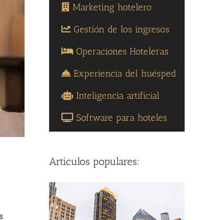
Marketing hotelero
Gestión de los ingresos
Operaciones Hoteleras
Experiencia del huésped
Inteligencia artificial
Software para hoteles
Articulos populares:
s