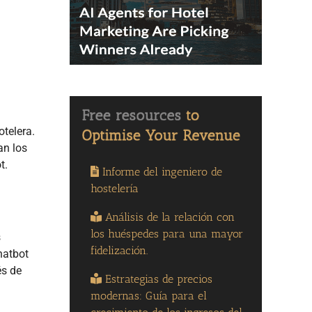
telera.
an los
t.
Informe del ingeniero de
hostelería
Análisis de la relación con
los huéspedes para una mayor
s
fidelización.
hatbot
és de
Estrategias de precios
modernas: Guía para el