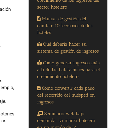
crecimiento de los ingresos del
sector hotelero
cación
Manual de gestión del
cambio: 10 lecciones de los
hoteles
Qué debería hacer su
o
sistema de gestión de ingresos
Cómo generar ingresos más
allá de las habitaciones para el
crecimiento hotelero
ts
jemplo,
Cómo convertir cada paso
del recorrido del huésped en
aje.
ingresos.
Seminario web bajo
botones
demanda: La marca hotelera
cas
en un mundo de IA