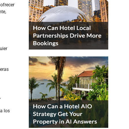
 ofrecer
nte,
uier
reras
,
a los