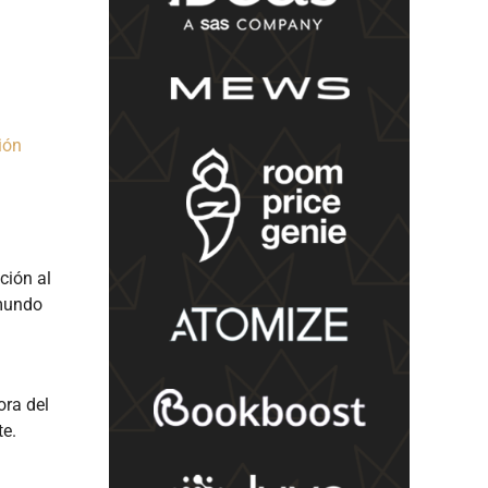
ión
ción al
 mundo
ora del
te.