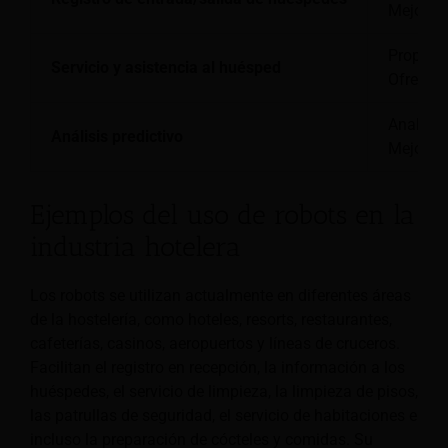
Mejora l
Proporci
Servicio y asistencia al huésped
Ofrece 
Analiza 
Análisis predictivo
Mejora l
Ejemplos del uso de robots en la
industria hotelera
Los robots se utilizan actualmente en diferentes áreas
de la hostelería, como hoteles, resorts, restaurantes,
cafeterías, casinos, aeropuertos y líneas de cruceros.
Facilitan el registro en recepción, la información a los
huéspedes, el servicio de limpieza, la limpieza de pisos,
las patrullas de seguridad, el servicio de habitaciones e
incluso la preparación de cócteles y comidas. Su