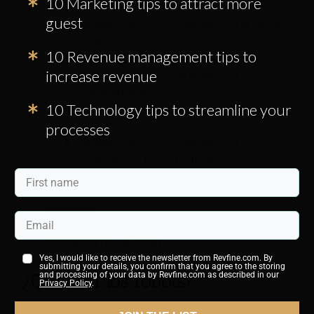
10 Marketing tips to attract more
hotelera
guest
Ejemplos de robots utilizados en el sector
hotelero
10 Revenue management tips to
Robots de recepción o recepción
increase revenue
Ejemplos de robots de limpieza y
mantenimiento
10 Technology tips to streamline your
Ejemplos de robots de seguridad y
monitoreo
processes
Ejemplos de robots utilizados en
restaurantes, bares y cafeterías
Ejemplos de robots de cocina y de cocina
Ventajas y desventajas de los robots frente a los
humanos
Perspectivas globales para los robots en la
hostelería (2026-2036)
Yes, I would like to receive the newsletter from Revfine.com. By
submitting your details, you confirm that you agree to the storing
¿Qué son los robots?
and processing of your data by Revfine.com as described in our
Privacy Policy
.