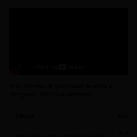
Tabla: Ejemplos de aplicaciones de robots e
inteligencia artificial en hostelería
Solicitud
Benefici
Agiliza 
Registro de entrada/salida de huéspedes