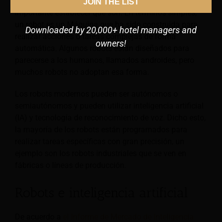
Cuando se habla de robots y sus usos, primero es
JOIN THE LIST
importante establecer qué son. En términos simples,
un robot es un
Máquina que ha sido construida para
Downloaded by 20,000+ hotel managers and
realizar acciones o tareas complejas de forma
owners!
automática. Algunos robots están diseñados para
parecerse a los humanos, llamados androides, pero
muchos robots no adoptan esa forma.
Los robots modernos pueden ser autónomos o
semiautónomos y pueden utilizar inteligencia artificial
(IA) y tecnología de reconocimiento de voz. Dicho esto,
la mayoría de los robots están programados para
realizar tareas específicas con gran precisión, un
ejemplo son los robots industriales que se ven en
fábricas o líneas de producción.
Robots e inteligencia artificial
De acuerdo a
el Informe de Mercado de Inteligencia