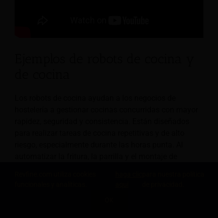
Ejemplos de robots de cocina y
de cocina
Los robots de cocina ayudan a los negocios de
hostelería a gestionar cocinas concurridas con mayor
rapidez, seguridad y consistencia. Están diseñados
para realizar tareas de cocina repetitivas y de alto
riesgo, especialmente durante las horas punta. Al
automatizar la fritura, la parrilla y el montaje de
comidas, estos robots reducen la presión sobre el
Revfine.com utiliza cookies
haga clic
para nuestra política
personal de cocina, mejoran la consistencia de los
funcionales y analíticas.
aquí
de privacidad.
alimentos y disminuyen el riesgo de lesiones laborales
OK
en entornos calurosos y de ritmo rápido.
COMPARTE ESTE CONOCIMIENTO