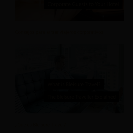
Consejos para atraer viajeros corporativos
¿Qué es Bleisure Travel?