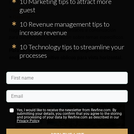
10 Marketing tips to attract more
>
Tecnología
guest
Software
>
>
General
10 Revenue management tips to
Haga clic en las imágenes o enlaces a continuación
increase revenue
para obtener más información sobre temas específicos.
10 Technology tips to streamline your
Para ver la siguiente tabla en un dispositivo móvil,
processes
encienda su dispositivo
oblicuo
para vista horizontal.
Gestión de los ingresos
Yes, I would like to receive the newsletter from Revfine.com. By
submitting your details, you confirm that you agree to the storing
and processing of your data by Revfine.com as described in our
Privacy Policy
.